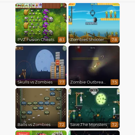
PVZ Fusion Cheats
Zombies Shooter
8.1
7.8
Skulls vs Zombies
Zombie Outbreak Arena
7.7
7.5
Balls vs Zombies
Save The Monsters
7.2
7.2