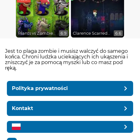
Plants vs Zombies Fusion Mode
Clarence Scarred Silly
6.9
6.6
Jest to plaga zombie i musisz walczyć do samego
końca. Chroni ludzka uciekających ich ukąszenia i
zniszczyć je za pomocą myszki lub co masz pod
ręką.
Polityka prywatności
Kontakt