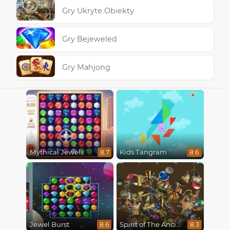
Gry Ukryte Obiekty
Gry Bejeweled
Gry Mahjong
Mythical Jewels
Kids Tangram
8.7
8.6
Jewel Burst
Spirit of The Ancient Forest
8.6
8.3