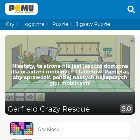
Gry
Logiczne
Puzzle
Jigsaw Puzzle
Niestety, ta strona nie jest jeszcze dostępna
dla urządzeń mobilnych i tabletów. Pamiętaj,
aby sprawdzić poniżej naszych najlepszych
gier mobilnych!
Garfield Crazy Rescue
5.0
Gry Klocki