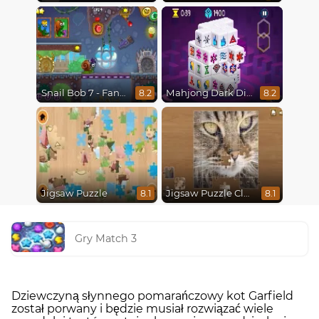
Snail Bob 7 - Fantasy Story
Mahjong Dark Dimensions
8.2
8.2
Jigsaw Puzzle
Jigsaw Puzzle Classic
8.1
8.1
Gry Match 3
Dziewczyną słynnego pomarańczowy kot Garfield
został porwany i będzie musiał rozwiązać wiele