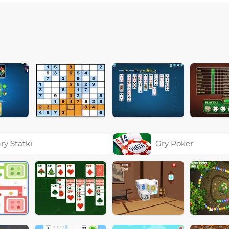
ry Statki
Gry Poker