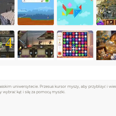
4
m uniwersytecie. Przesuń kursor myszy, aby przybliżyć i wied
 wybrać kąt i siłę za pomocą myszki.