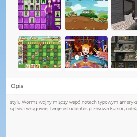
Opis
stylu Worms wojny między wspólnotach typowym amerykański
są twoi wrogowie, twoje estudientes przesuwa kursor, należy