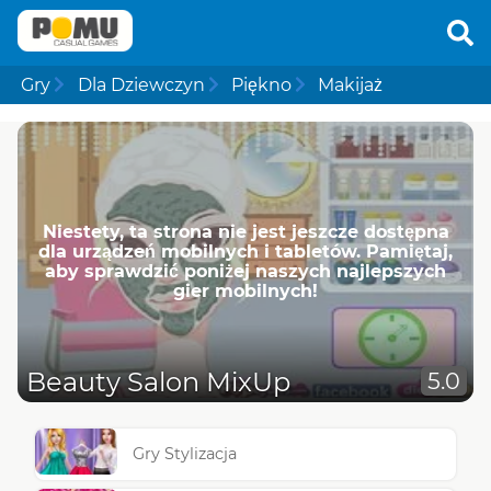
Gry
Dla Dziewczyn
Piękno
Makijaż
Niestety, ta strona nie jest jeszcze dostępna
dla urządzeń mobilnych i tabletów. Pamiętaj,
aby sprawdzić poniżej naszych najlepszych
gier mobilnych!
Beauty Salon MixUp
5.0
Gry Stylizacja