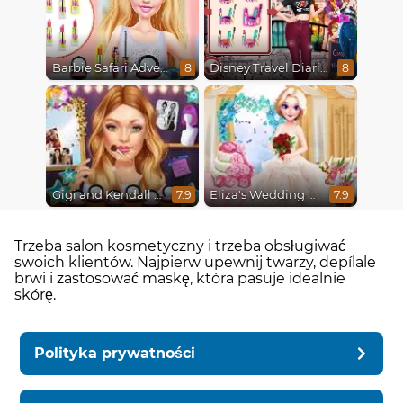
Barbie Safari Adventure
Disney Travel Diaries: City Break
8
8
Gigi and Kendall BFFS
Eliza's Wedding Planner
7.9
7.9
Trzeba salon kosmetyczny i trzeba obsługiwać
swoich klientów. Najpierw upewnij twarzy, depílale
brwi i zastosować maskę, która pasuje idealnie
skórę.
Polityka prywatności