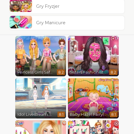
Gry Fryzjer
Gry Manicure
Princess Girls Safari Trip
Sisters Fashionista Makeup
8.2
8.2
Idol Livestream: Doll Dress Up
Baby Hazel Fairyland Ballet
8.1
8.1