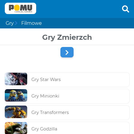
Gry
Filmowe
Gry Zmierzch
Gry Star Wars
Gry Minionki
Gry Transformers
Gry Godzilla