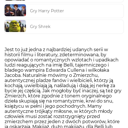
Gry Harry Potter
Gry Shrek
Jest to już jedna z najbardziej udanych serii w
historii filmu i literatury, zdeterminowana, by
opowiadać o romantycznych wzlotach i upadkach
ludzi reagujących na imię Belli, tajemniczego i
bladego wampira Edwarda Cullena i wilkołaka
Jacoba. Naturalnie mówimy o Zmierzchu,
autentycznej pladze fanów i wielbicieli, którzy ją
kochają, uwielbiają ją, naśladują i dają jej nerkę za
bycie jej częścią. Jak mogłoby być inaczej, są też gry
Zmierzch, które zgodnie z tonem oryginalnego
dzieła skupiają się na romantyzmie, krwi do snu,
księżycu w pełni i jego pochodnych. Mamy
autentyczne trójkąty miłosne, w których młody
człowiek musi zostać rozstrzygnięty przed
zmierzchem przez jeden z dwóch potworów, które
ją oskarżają. Makijaż, dużo makijażu, dla Belli lub