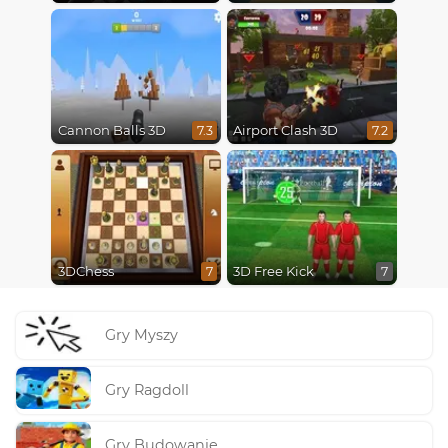
Cannon Balls 3D
Airport Clash 3D
7.3
7.2
3DChess
3D Free Kick
7
7
Gry Myszy
Gry Ragdoll
Gry Budowanie