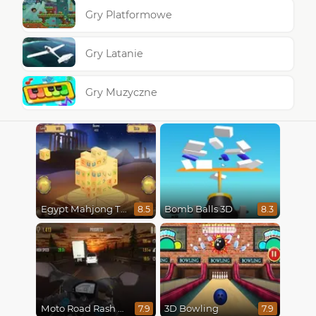
Gry Platformowe
Gry Latanie
Gry Muzyczne
Egypt Mahjong Triple Dimensions
Bomb Balls 3D
8.5
8.3
Moto Road Rash 3D
3D Bowling
7.9
7.9