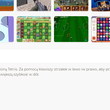
ą Tetris. Za pomocą klawiszy strzałek w lewo iw prawo, aby pr
 większą szybkość w dół.