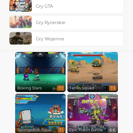
Gry GTA
Gry Rycerskie
Gry Wojenne
Boxing Stars
Tanks Squad
7.7
7.3
SpongeBob SquarePants : Monster Island Adventures
Epic Robot Battle
7.1
6.6