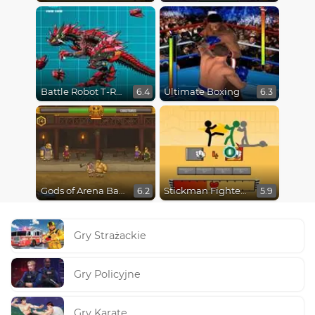
Battle Robot T-Rex Age
Ultimate Boxing
6.4
6.3
Gods of Arena Battles
Stickman Fighter Epic Battles
6.2
5.9
Gry Strażackie
Gry Policyjne
Gry Karate