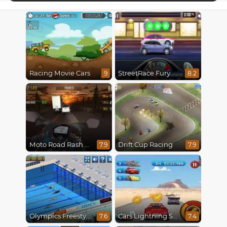
Racing Movie Cars
StreetRace Fury
9
8.2
Moto Road Rash 3D
Drift Cup Racing
7.9
7.9
Olympics Freestyle
Cars Lightning Speed
7.6
7.4