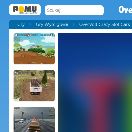
Ove
Gry
Gry Wyścigowe
OverVolt Crazy Slot Cars