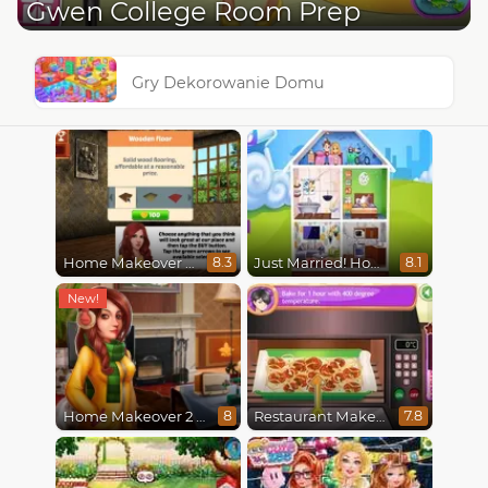
Gwen College Room Prep
Gry Dekorowanie Domu
Home Makeover Hidden Object
Just Married! Home Deco
8.3
8.1
Home Makeover 2 Hidden Object
Restaurant Makeover
8
7.8