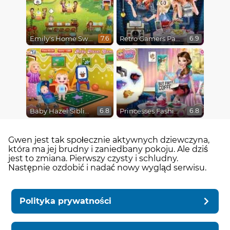
Emily's Home Sweet Home
Retro Gamers Party
7.6
6.9
Baby Hazel Sibling Surprise
Princesses Fashion Over Coffee
6.8
6.8
Gwen jest tak społecznie aktywnych dziewczyna,
która ma jej brudny i zaniedbany pokoju. Ale dziś
jest to zmiana. Pierwszy czysty i schludny.
Następnie ozdobić i nadać nowy wygląd serwisu.
Polityka prywatności