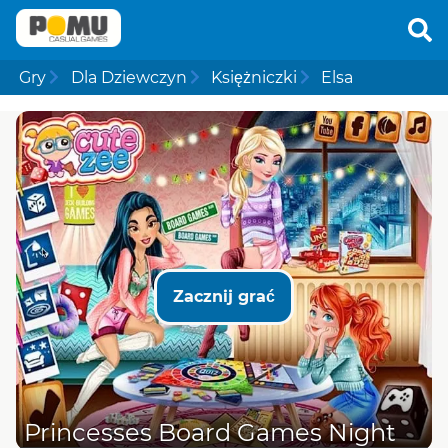
Gry
Dla Dziewczyn
Księżniczki
Elsa
Zacznij grać
Princesses Board Games Night