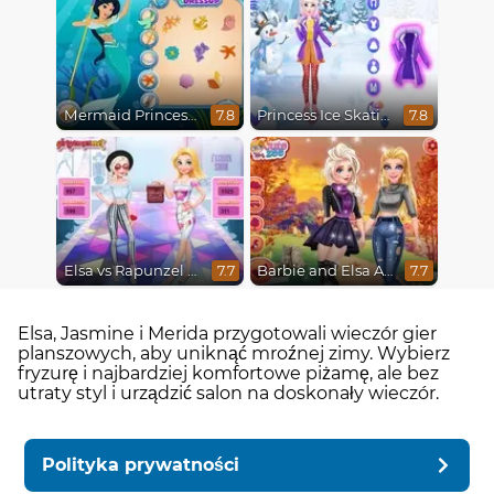
Mermaid Princesses
Princess Ice Skating Adventure
7.8
7.8
Elsa vs Rapunzel Fashion Game
Barbie and Elsa Autumn Patterns
7.7
7.7
Elsa, Jasmine i Merida przygotowali wieczór gier
planszowych, aby uniknąć mroźnej zimy. Wybierz
fryzurę i najbardziej komfortowe piżamę, ale bez
utraty styl i urządzić salon na doskonały wieczór.
Polityka prywatności