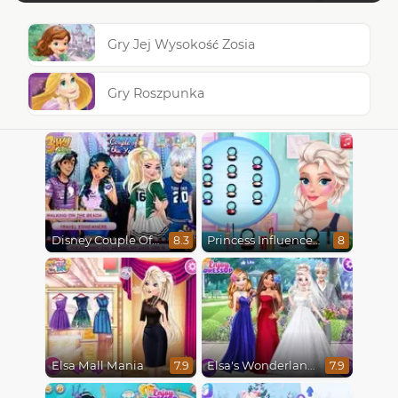
Gry Jej Wysokość Zosia
Gry Roszpunka
Disney Couple Of The Year
Princess Influencer Winter Wonderland
8.3
8
Elsa Mall Mania
Elsa's Wonderland Wedding
7.9
7.9