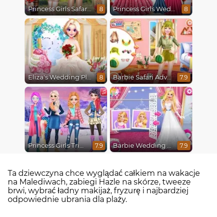
Princess Girls Safari Trip
Princess Girls Wedding Trip
8
8
Eliza's Wedding Planner
Barbie Safari Adventure
8
7.9
Princess Girls Trip To Aspen
Barbie Wedding Fun
7.9
7.9
Ta dziewczyna chce wyglądać całkiem na wakacje
na Malediwach, zabiegi Hazle na skórze, tweeze
brwi, wybrać ładny makijaż, fryzurę i najbardziej
odpowiednie ubrania dla plaży.