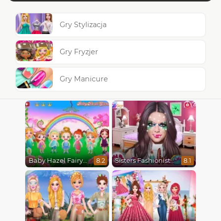
Gry Stylizacja
Gry Fryzjer
Gry Manicure
Baby Hazel Fairyland Ballet
Sisters Fashionista Makeup
8.2
8.1