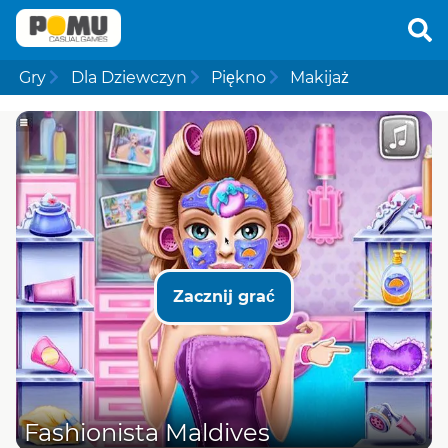
Gry
Dla Dziewczyn
Piękno
Makijaż
Zacznij grać
Fashionista Maldives