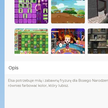
Opis
Elsa potrzebuje miłą i zabawną fryzurę dla Bożego Narodze
również farbować kolor, który lubisz.