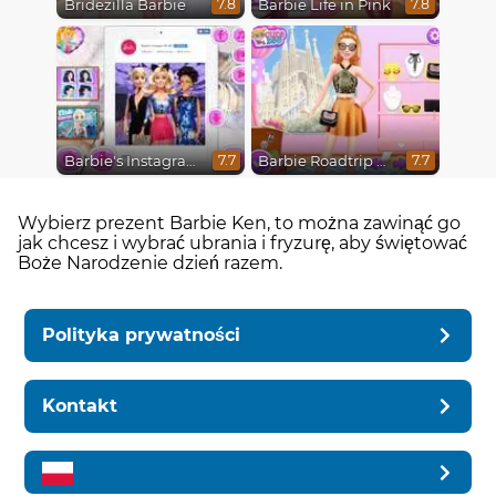
Bridezilla Barbie
Barbie Life in Pink
7.8
7.8
Barbie's Instagram Life
Barbie Roadtrip Adventure
7.7
7.7
Wybierz prezent Barbie Ken, to można zawinąć go
jak chcesz i wybrać ubrania i fryzurę, aby świętować
Boże Narodzenie dzień razem.
Polityka prywatności
Kontakt