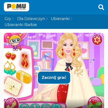
Gry
Dla Dziewczyn
Ubieranki
Ubieranki Barbie
Zacznij grać