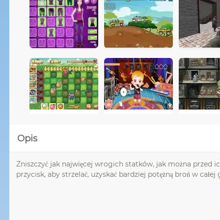
Opis
Zniszczyć jak najwięcej wrogich statków, jak można przed i
przycisk, aby strzelać, uzyskać bardziej potężną broń w całej 