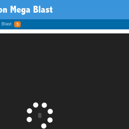
on Mega Blast
 Blast
5