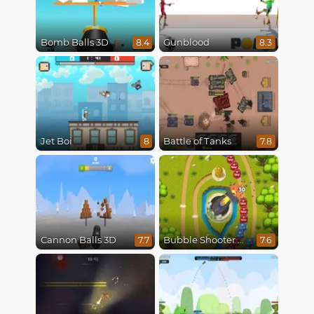
Bomb Balls 3D
Gunblood
8.4
8.3
Jet Boi
Battle of Tanks
8
7.8
Cannon Balls 3D
Bubble Shooter Online
7.7
7.6