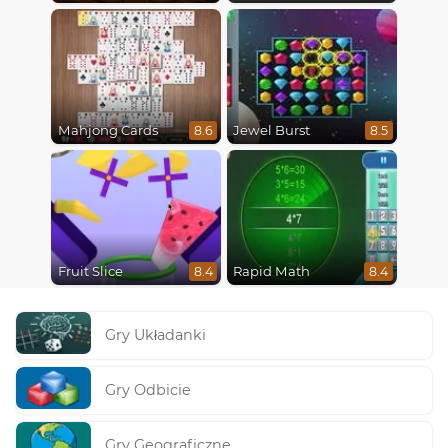
Mahjong Cards
Jewel Burst
8.6
8.5
Fruit Slice
Rapid Math
8.4
8.4
Gry Układanki
Gry Odbicie
Gry Geograficzne