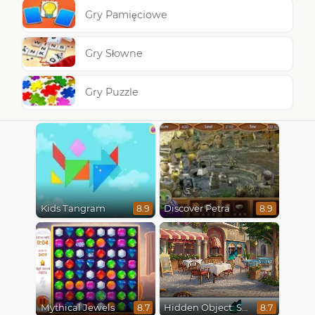
Gry Pamięciowe
Gry Słowne
Gry Puzzle
Kids Tangram
Discover Petra
8.9
8.9
Mythical Jewels
Hidden Object: Street Of Secrets
8.7
8.7