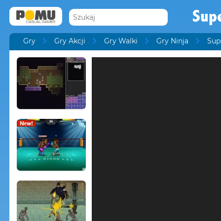
Supe
Gry
Gry Akcji
Gry Walki
Gry Ninja
Sup