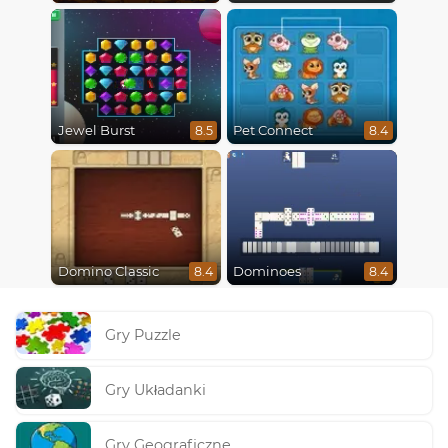
Jewel Burst
Pet Connect
8.5
8.4
Domino Classic
Dominoes
8.4
8.4
Gry Puzzle
Gry Układanki
Gry Geograficzne