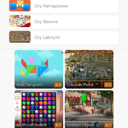
Gry Pamięciowe
Gry Słowne
Gry Labirynt
Kids Tangram
Discover Petra
8.9
8.9
Mythical Jewels
Hidden Object: Street Of Secrets
8.7
8.7