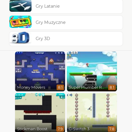
Gry Latanie
Gry Muzyczne
Gry 3D
Money Movers
Super Plumber Run
8.1
8.1
Stickman Boost
G-Switch 3
7.9
7.8