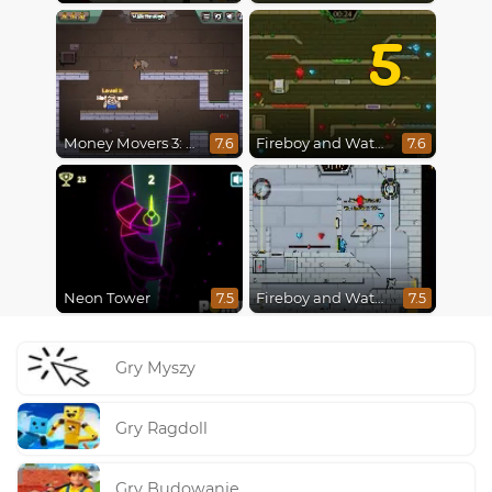
5
Money Movers 3: Guard Duty
Fireboy and Watergirl 5 : Elements
7.6
7.6
Neon Tower
Fireboy and Watergirl in The Ice Temple
7.5
7.5
Gry Myszy
Gry Ragdoll
Gry Budowanie