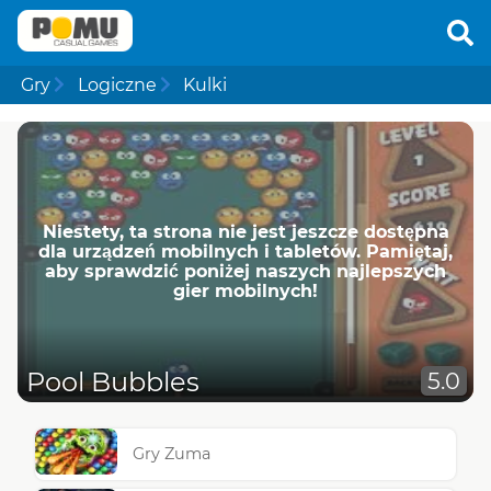
Gry
Logiczne
Kulki
Niestety, ta strona nie jest jeszcze dostępna
dla urządzeń mobilnych i tabletów. Pamiętaj,
aby sprawdzić poniżej naszych najlepszych
gier mobilnych!
Pool Bubbles
5.0
Gry Zuma