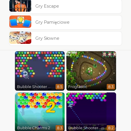
Gry Escape
Gry Pamięciowe
Gry Słowne
Bubble Shooter HD
Frogtastic
8.5
8.3
2
Bubble Charms 2
Bubble Shooter Pro 2
8.3
8.2