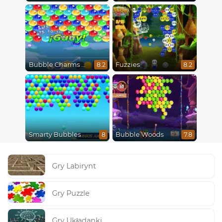
Bubble Charms Xmas
Fuzzies
8.2
8.2
Smarty Bubbles
Bubble Woods
8
7.8
Gry Labirynt
Gry Puzzle
Gry Układanki