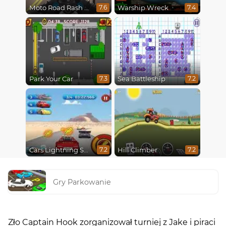
Moto Road Rash 3D
Warship Wreck
7.6
7.4
Park Your Car
Sea Battleship
7.3
7.2
Cars Lightning Speed
Hill Climber
7.2
7.2
Gry Parkowanie
Zło Captain Hook zorganizował turniej z Jake i piraci