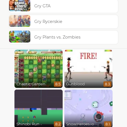
Gry GTA
Gry Rycerskie
Gry Plants vs. Zombies
Chaotic Garden
Gunblood
8.5
8.3
Shinobi Run
SnowHeroes.io
8.2
8.1