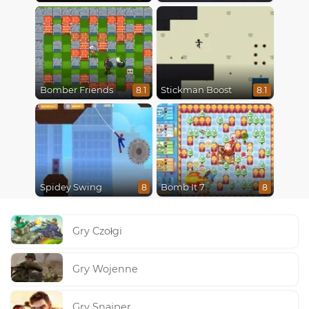
Bomber Friends
Stickman Boost
8.1
8.1
Spidey Swing
Bomb It 7
8
8
Gry Czołgi
Gry Wojenne
Gry Snajper