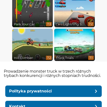
Park Your Car
Cars Lightning Speed
7.3
7.2
Hill Climber
Truck Trials
7.2
7.1
Prowadzenie monster truck w trzech różnych
trybach konkurencji i różnych stopniach trudności.
Polityka prywatności
Kontakt