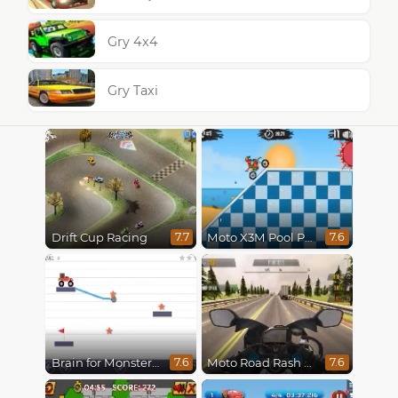
Gry 4x4
Gry Taxi
Drift Cup Racing
Moto X3M Pool Party
7.7
7.6
Brain for Monster Truck
Moto Road Rash 3D
7.6
7.6