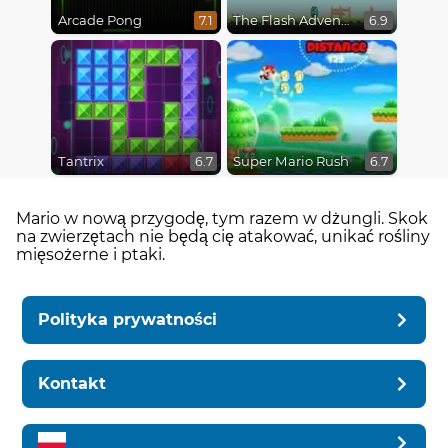
Arcade Pong
The Flash Adventures
7.1
6.9
Tantrix
Super Mario Rush
6.7
6.7
Mario w nową przygodę, tym razem w dżungli. Skok
na zwierzętach nie będą cię atakować, unikać rośliny
mięsożerne i ptaki.
Polityka prywatności
Kontakt