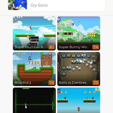
Gry Sonic
Super Plumber Run
Super Bunny World
8.1
7.4
Bloo Kid 2
Balls vs Zombies
7.3
7.3