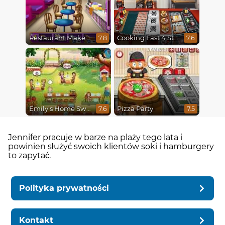
Restaurant Makeover
Cooking Fast 4 Steak
7.8
7.6
Emily's Home Sweet Home
Pizza Party
7.6
7.5
Jennifer pracuje w barze na plaży tego lata i
powinien służyć swoich klientów soki i hamburgery
to zapytać.
Polityka prywatności
Kontakt