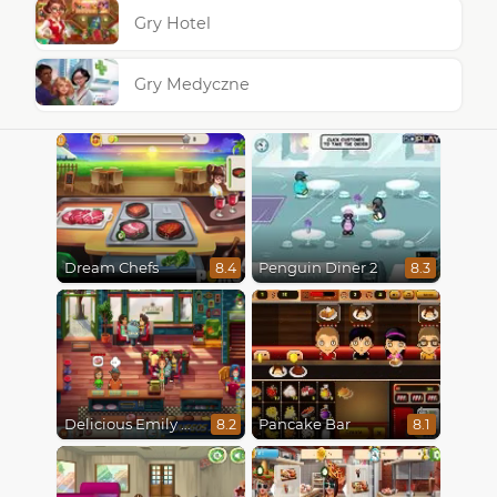
Gry Hotel
Gry Medyczne
Dream Chefs
Penguin Diner 2
8.4
8.3
Delicious Emily New Beginning
Pancake Bar
8.2
8.1