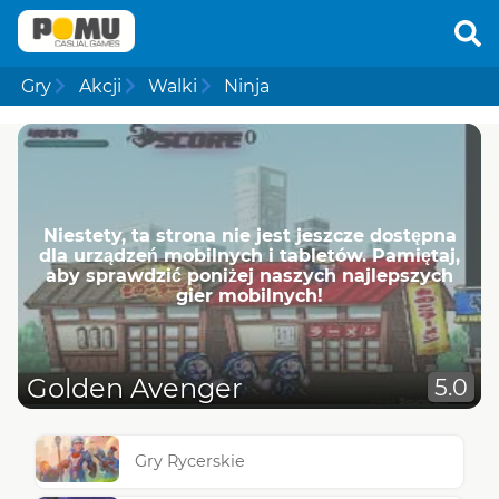
Gry
Akcji
Walki
Ninja
Niestety, ta strona nie jest jeszcze dostępna
dla urządzeń mobilnych i tabletów. Pamiętaj,
aby sprawdzić poniżej naszych najlepszych
gier mobilnych!
Golden Avenger
5.0
Gry Rycerskie