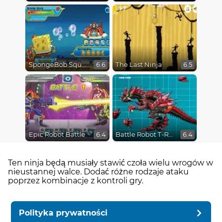
SpongeBob SquarePants : Monster Island Adventures
The Last Ninja
6.6
6.5
Epic Robot Battle
Battle Robot T-Rex Age
6.4
6.4
Ten ninja będą musiały stawić czoła wielu wrogów w
nieustannej walce. Dodać różne rodzaje ataku
poprzez kombinacje z kontroli gry.
Polityka prywatności