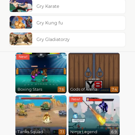
Gry Karate
Gry Kung fu
Gry Gladiatorzy
Boxing Stars
Gods of Arena
7.6
7.4
Tanks Squad
Ninja Legend
7.1
6.9