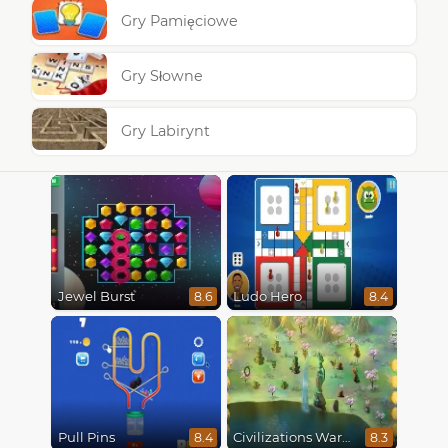
Gry Pamięciowe
Gry Słowne
Gry Labirynt
Jewel Burst
Ludo Hero
8.6
8.4
Pull Pins
Civilizations Wars Master Edition
8.4
8.3