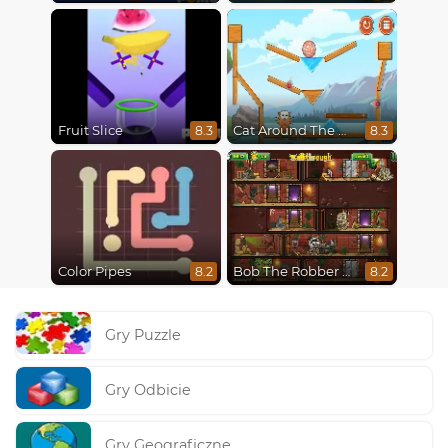
Fruit Slice
Cat Around The World
8.3
8.3
Color Pipes
Bob The Robber 5 The Temple Adventure
8.2
8.2
Gry Puzzle
Gry Odbicie
Gry Geograficzne