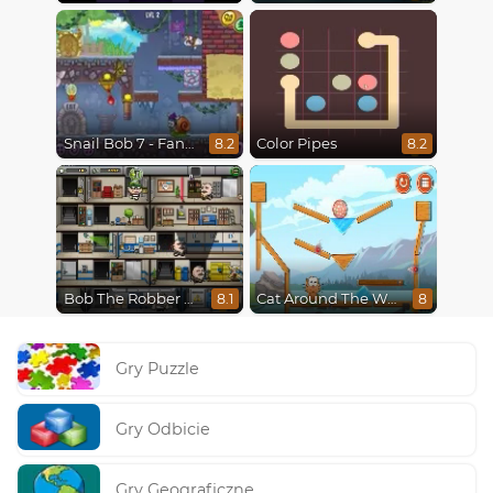
Snail Bob 7 - Fantasy Story
Color Pipes
8.2
8.2
Bob The Robber 4: Season 2 Russia
Cat Around The World
8.1
8
Gry Puzzle
Gry Odbicie
Gry Geograficzne