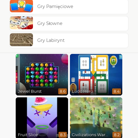
Gry Pamięciowe
Gry Słowne
Gry Labirynt
Jewel Burst
Ludo Hero
8.6
8.4
Fruit Slice
Civilizations Wars Master Edition
8.3
8.2