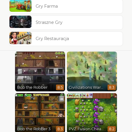
Gry Farma
Straszne Gry
Gry Restauracja
Bob the Robber
Civilizations Wars Master Edition
8.5
8.3
Bob the Robber 3
PVZ Fusion Cheats
8.3
8.2