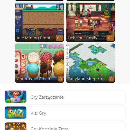
Idle Mining Empire
Delicious Emily New Beginning
8.1
8.1
Churros Ice Cream
Fairyland Merge and Magic
8
8
Gry Zarządzanie
Kizi Gry
Gry Kopalnia Złota