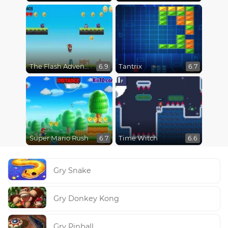
The Flash Adventures
Tantrix
6.9
6.7
Super Mario Rush
Time Witch
6.7
6.6
Gry Snake
Gry Donkey Kong
Gry Pinball