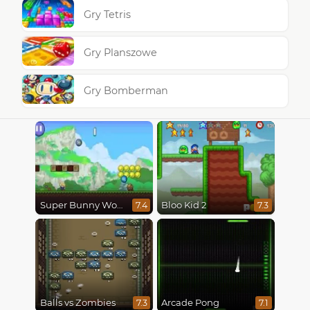
Gry Tetris
Gry Planszowe
Gry Bomberman
Super Bunny World
Bloo Kid 2
7.4
7.3
Balls vs Zombies
Arcade Pong
7.3
7.1