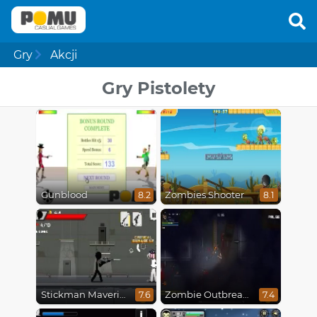
Gry
Akcji
Gry Pistolety
Gunblood
Zombies Shooter
8.2
8.1
Stickman Maverick: Bad Boys Killer
Zombie Outbreak Arena
7.6
7.4