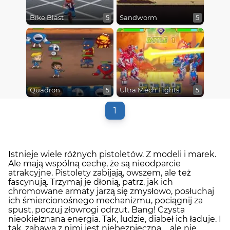
Bike Blast
Sandworm
5
5
Quadron
Ultra Mech Fights
5
5
1
Istnieje wiele różnych pistoletów. Z modeli i marek.
Ale mają wspólną cechę, że są nieodparcie
atrakcyjne. Pistolety zabijają, owszem, ale też
fascynują. Trzymaj je dłonią, patrz, jak ich
chromowane armaty jarzą się zmysłowo, posłuchaj
ich śmiercionośnego mechanizmu, pociągnij za
spust, poczuj złowrogi odrzut. Bang! Czysta
nieokiełznana energia. Tak, ludzie, diabeł ich ładuje. I
tak, zabawa z nimi jest niebezpieczna ... ale nie