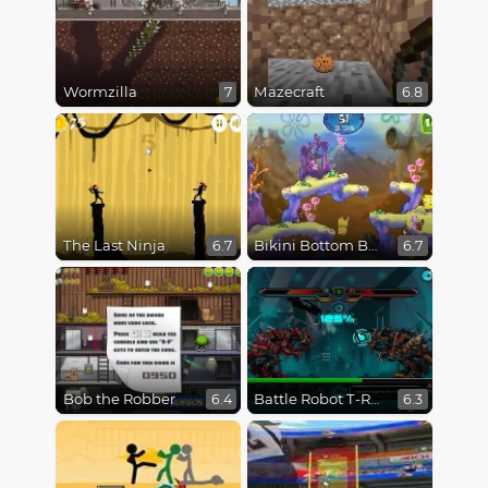
Wormzilla
Mazecraft
7
6.8
The Last Ninja
Bikini Bottom Button Bash
6.7
6.7
Bob the Robber
Battle Robot T-Rex Age
6.4
6.3