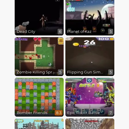
Dead City
Planet of Kaz
6
5
Zombie Killing Spree
Flipping Gun Simulator
5
5
Bomber Friends
Epic Robot Battle
8.3
7