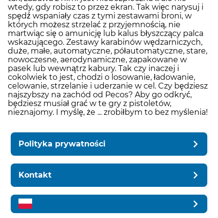
wtedy, gdy robisz to przez ekran. Tak więc narysuj i
spędź wspaniały czas z tymi zestawami broni, w
których możesz strzelać z przyjemnością, nie
martwiąc się o amunicję lub kalus błyszczący palca
wskazującego. Zestawy karabinów wędzarniczych,
duże, małe, automatyczne, półautomatyczne, stare,
nowoczesne, aerodynamiczne, zapakowane w
pasek lub wewnątrz kabury. Tak czy inaczej i
cokolwiek to jest, chodzi o losowanie, ładowanie,
celowanie, strzelanie i uderzanie w cel. Czy będziesz
najszybszy na zachód od Pecos? Aby go odkryć,
będziesz musiał grać w te gry z pistoletów,
nieznajomy. I myślę, że ... zrobiłbym to bez myślenia!
Polityka prywatności
Kontakt