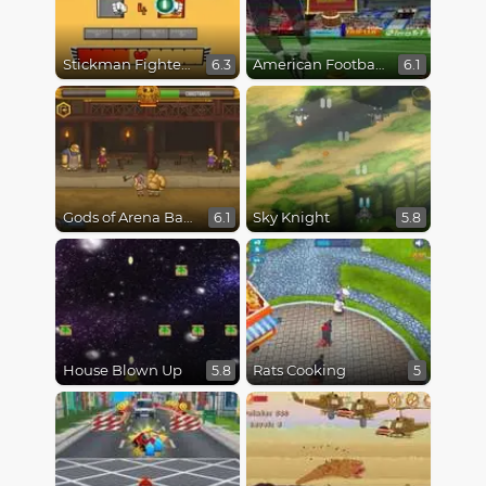
Stickman Fighter Epic Battles
American Football Kicks
6.3
6.1
Gods of Arena Battles
Sky Knight
6.1
5.8
House Blown Up
Rats Cooking
5.8
5