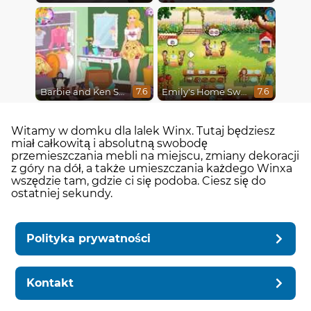
Barbie and Ken Spring City Break
Emily's Home Sweet Home
7.6
7.6
Witamy w domku dla lalek Winx. Tutaj będziesz
miał całkowitą i absolutną swobodę
przemieszczania mebli na miejscu, zmiany dekoracji
z góry na dół, a także umieszczania każdego Winxa
wszędzie tam, gdzie ci się podoba. Ciesz się do
ostatniej sekundy.
Polityka prywatności
Kontakt