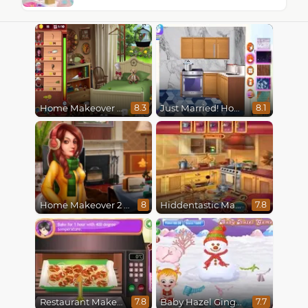
Home Makeover Hidden Object
Just Married! Home Deco
8.3
8.1
Home Makeover 2 Hidden Object
Hiddentastic Mansion
8
7.8
Restaurant Makeover
Baby Hazel Gingerbread House
7.8
7.7