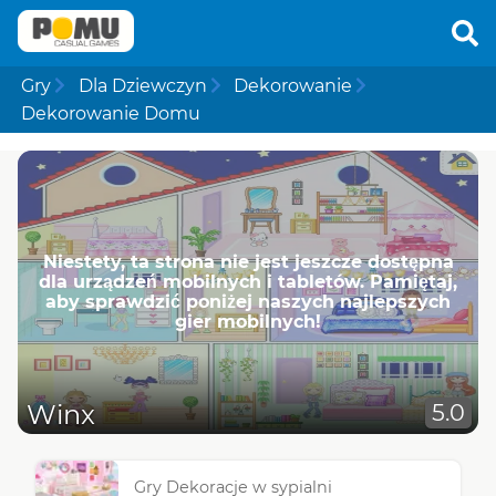
Gry
Dla Dziewczyn
Dekorowanie
Dekorowanie Domu
Niestety, ta strona nie jest jeszcze dostępna
dla urządzeń mobilnych i tabletów. Pamiętaj,
aby sprawdzić poniżej naszych najlepszych
gier mobilnych!
Winx
5.0
Gry Dekoracje w sypialni