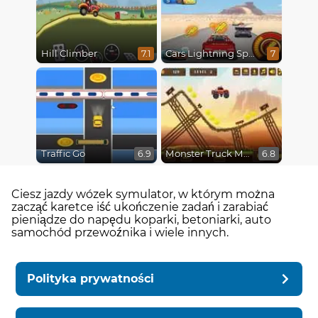
Hill Climber
Cars Lightning Speed
7.1
7
Traffic Go
Monster Truck Madness
6.9
6.8
Ciesz jazdy wózek symulator, w którym można
zacząć karetce iść ukończenie zadań i zarabiać
pieniądze do napędu koparki, betoniarki, auto
samochód przewoźnika i wiele innych.
Polityka prywatności