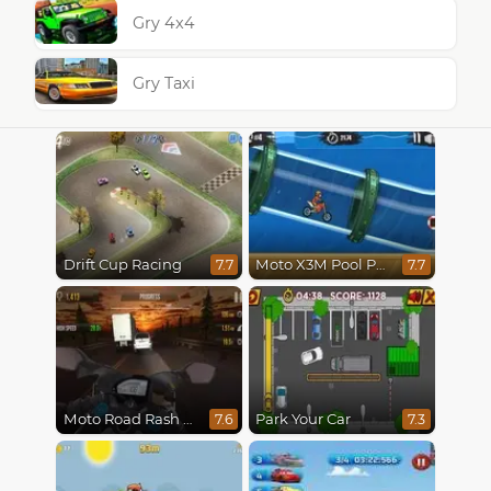
Gry 4x4
Gry Taxi
Drift Cup Racing
Moto X3M Pool Party
7.7
7.7
Moto Road Rash 3D
Park Your Car
7.6
7.3