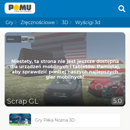
Gry
Zręcznościowe
3D
Wyścigi 3d
Niestety, ta strona nie jest jeszcze dostępna
dla urządzeń mobilnych i tabletów. Pamiętaj,
aby sprawdzić poniżej naszych najlepszych
gier mobilnych!
Scrap GL
5.0
Gry Piłka Nożna 3D