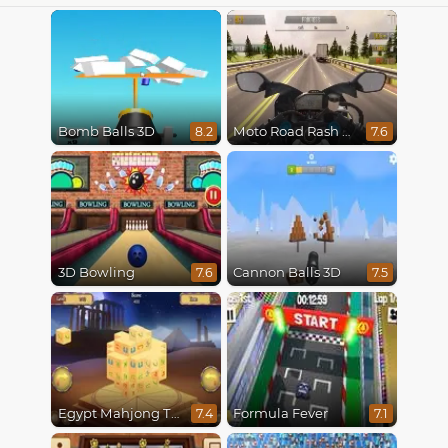
Bomb Balls 3D
Moto Road Rash 3D
8.2
7.6
3D Bowling
Cannon Balls 3D
7.6
7.5
Egypt Mahjong Triple Dimensions
Formula Fever
7.4
7.1