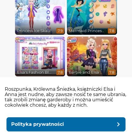
Princess Ice Skating Adventure
Mermaid Princesses
7.9
7.8
Elsa's Fashion Blog
Barbie and Elsa Autumn Patterns
7.8
7.8
Roszpunka, Królewna Śnieżka, księżniczki Elsa i
Anna jest nudne, aby zawsze nosić te same ubrania,
tak zrobili zmianę garderoby i można umieścić
cokolwiek chcesz, aby każdy z nich.
Polityka prywatności