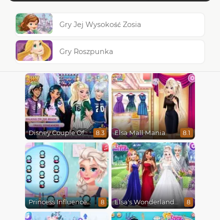
Gry Jej Wysokość Zosia
Gry Roszpunka
Disney Couple Of The Year
Elsa Mall Mania
8.3
8.1
Princess Influencer Winter Wonderland
Elsa's Wonderland Wedding
8
8