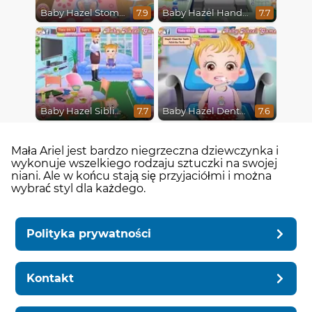
Baby Hazel Stomach Care
Baby Hazel Hand Fracture
7.9
7.7
Baby Hazel Sibling Trouble
Baby Hazel Dental Care
7.7
7.6
Mała Ariel jest bardzo niegrzeczna dziewczynka i
wykonuje wszelkiego rodzaju sztuczki na swojej
niani. Ale w końcu stają się przyjaciółmi i można
wybrać styl dla każdego.
Polityka prywatności
Kontakt