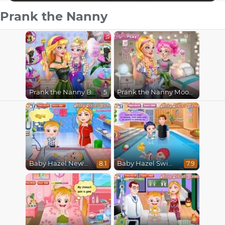
Prank the Nanny
Prank the Nanny Baby Ice Queen
Prank the Nanny Moody Ally
5
Baby Hazel Newborn Vaccination
Baby Hazel Swimming
8.1
7.9