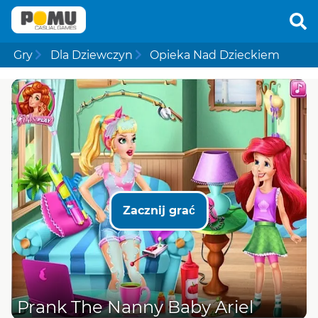
Gry
Dla Dziewczyn
Opieka Nad Dzieckiem
Zacznij grać
Prank The Nanny Baby Ariel