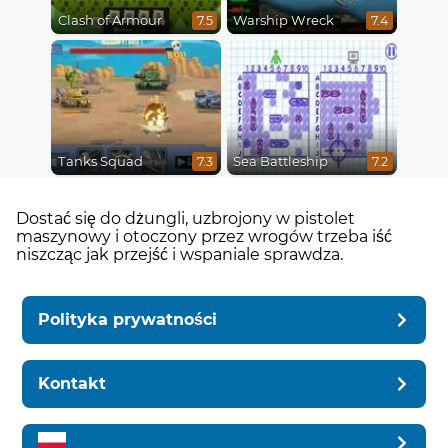
Clash of Armour
Warship Wreck
7.5
7.4
Tanks Squad
Sea Battleship
7.3
7.2
Dostać się do dżungli, uzbrojony w pistolet
maszynowy i otoczony przez wrogów trzeba iść
niszcząc jak przejść i wspaniale sprawdza.
Polityka prywatności
Kontakt