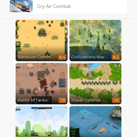
Gry Air Combat
Battalion Commander
Civilizations Wars Master Edition
8.4
8.2
Battle of Tanks
Tower Defense
7.8
7.6