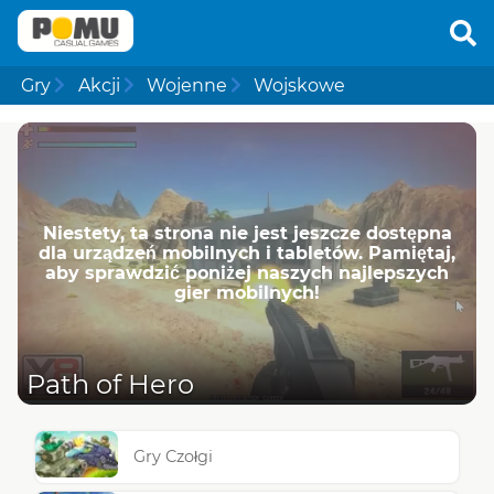
Gry
Akcji
Wojenne
Wojskowe
Niestety, ta strona nie jest jeszcze dostępna
dla urządzeń mobilnych i tabletów. Pamiętaj,
aby sprawdzić poniżej naszych najlepszych
gier mobilnych!
Path of Hero
Gry Czołgi