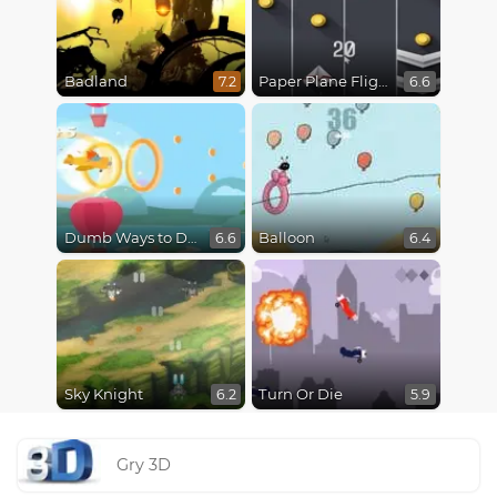
Badland
Paper Plane Flight
7.2
6.6
Dumb Ways to Die 3: World Tour
Balloon
6.6
6.4
Sky Knight
Turn Or Die
6.2
5.9
Gry 3D