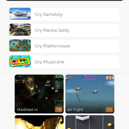
Gry Samoloty
Gry Nauka Jazdy
Gry Platformowe
Gry Muzyczne
Starblast.io
Air Fight
7.8
7.2