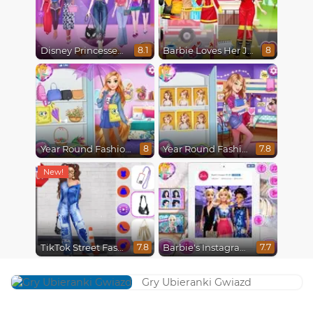
Disney Princesses Runway Show
Barbie Loves Her Job
8.1
8
Year Round Fashionista Rapunzel
Year Round Fashionista Belle
8
7.8
TikTok Street Fashion
Barbie's Instagram Life
7.8
7.7
Gry Ubieranki Gwiazd