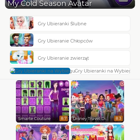
My Cold Season Avatar
Gry Ubieranki Ślubne
Gry Ubieranie Chłopców
Gry Ubieranie zwierząt
Gry Ubieranki na Wybiegu
Smarte Couture
Disney Travel Diaries: City Break
8.7
8.3