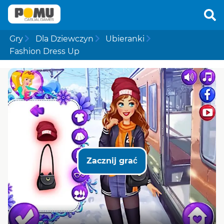
Gry
Dla Dziewczyn
Ubieranki
Fashion Dress Up
Zacznij grać