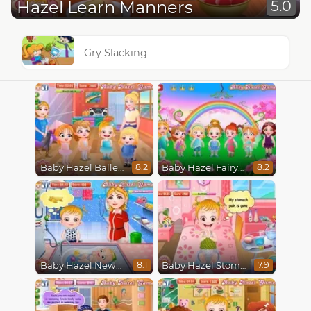
Hazel Learn Manners
5.0
Gry Slacking
Baby Hazel Ballerina Dance
Baby Hazel Fairyland Ballet
8.2
8.2
Baby Hazel Newborn Vaccination
Baby Hazel Stomach Care
8.1
7.9