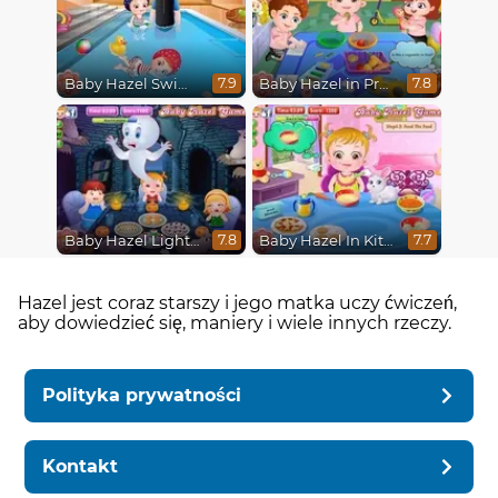
Baby Hazel Swimming
Baby Hazel in Preschool
7.9
7.8
Baby Hazel Lighthouse Adventure
Baby Hazel In Kitchen
7.8
7.7
Hazel jest coraz starszy i jego matka uczy ćwiczeń,
aby dowiedzieć się, maniery i wiele innych rzeczy.
Polityka prywatności
Kontakt