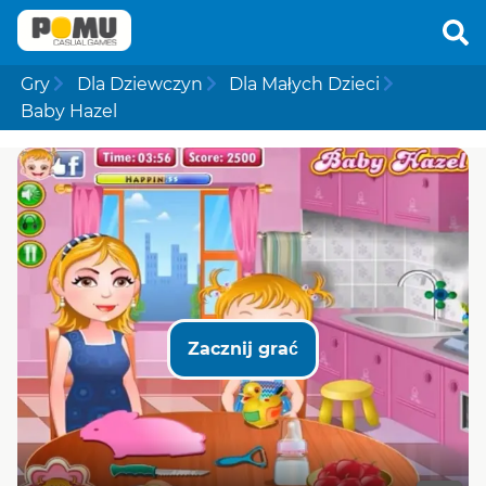
Gry
Dla Dziewczyn
Dla Małych Dzieci
Baby Hazel
Zacznij grać