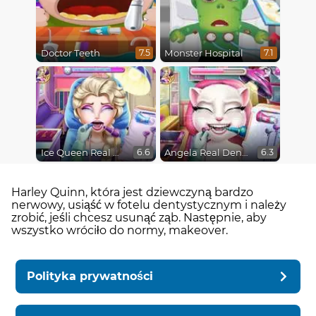
Doctor Teeth
Monster Hospital
7.5
7.1
Ice Queen Real Dentist
Angela Real Dentist
6.6
6.3
Harley Quinn, która jest dziewczyną bardzo
nerwowy, usiąść w fotelu dentystycznym i należy
zrobić, jeśli chcesz usunąć ząb. Następnie, aby
wszystko wróciło do normy, makeover.
Polityka prywatności