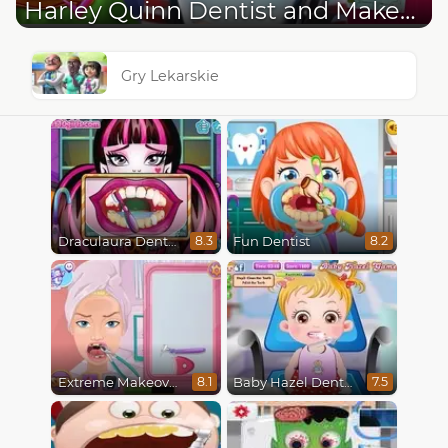
Harley Quinn Dentist and Make-Up
Gry Lekarskie
Draculaura Dentist
Fun Dentist
8.3
8.2
Extreme Makeover
Baby Hazel Dental Care
8.1
7.5