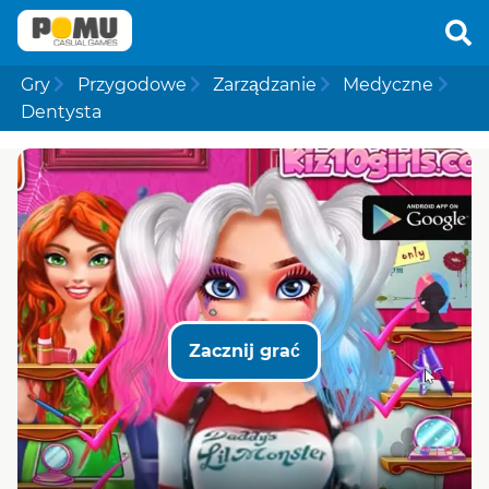
Gry
Przygodowe
Zarządzanie
Medyczne
Dentysta
Zacznij grać