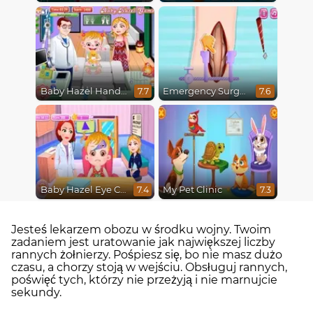
Baby Hazel Hand Fracture
Emergency Surgery
7.7
7.6
Baby Hazel Eye Care
My Pet Clinic
7.4
7.3
Jesteś lekarzem obozu w środku wojny. Twoim
zadaniem jest uratowanie jak największej liczby
rannych żołnierzy. Pośpiesz się, bo nie masz dużo
czasu, a chorzy stoją w wejściu. Obsługuj rannych,
poświęć tych, którzy nie przeżyją i nie marnujcie
sekundy.