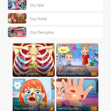
Gry Spa
Gry Hotel
Gry Dentysta
Traffic Surgery
Baby Hazel Newborn Vaccination
8.3
8.1
Fun Dentist
Hand Doctor
8
7.9