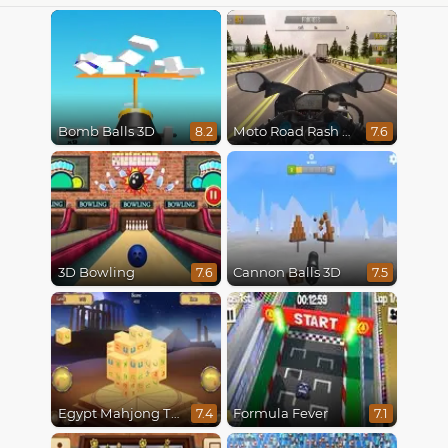
Bomb Balls 3D
Moto Road Rash 3D
8.2
7.6
3D Bowling
Cannon Balls 3D
7.6
7.5
Egypt Mahjong Triple Dimensions
Formula Fever
7.4
7.1