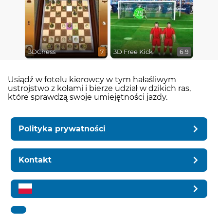
3DChess
3D Free Kick
7
6.9
Usiądź w fotelu kierowcy w tym hałaśliwym
ustrojstwo z kołami i bierze udział w dzikich ras,
które sprawdzą swoje umiejętności jazdy.
Polityka prywatności
Kontakt