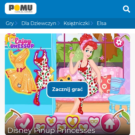
Gry
Dla Dziewczyn
Księżniczki
Elsa
Zacznij grać
Disney Pinup Princesses