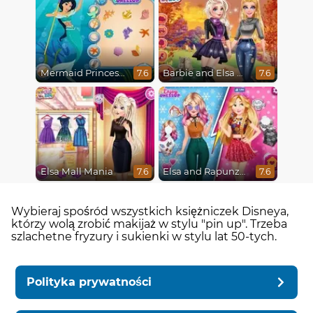
Mermaid Princesses
Barbie and Elsa Autumn Patterns
7.6
7.6
Elsa Mall Mania
Elsa and Rapunzel Princess Rivalry
7.6
7.6
Wybieraj spośród wszystkich księżniczek Disneya,
którzy wolą zrobić makijaż w stylu "pin up". Trzeba
szlachetne fryzury i sukienki w stylu lat 50-tych.
Polityka prywatności