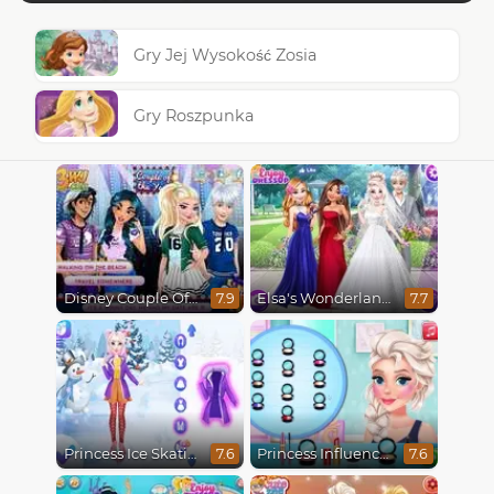
Gry Jej Wysokość Zosia
Gry Roszpunka
Disney Couple Of The Year
Elsa's Wonderland Wedding
7.9
7.7
Princess Ice Skating Adventure
Princess Influencer Winter Wonderland
7.6
7.6