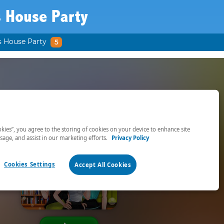
s House Party
's House Party
5