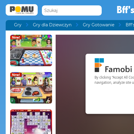
Bff'
Gry
Gry dla Dziewczyn
Gry Gotowanie
Bff