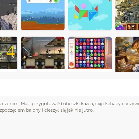
4
wieczorem. Mają przygotować babeczki każda, ciąg kebaby i oczyw
częciem balony i cieszyć się jak nie jutro.