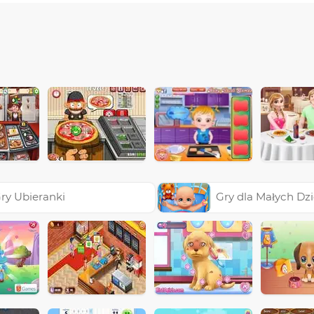
ry Ubieranki
Gry dla Małych Dzi