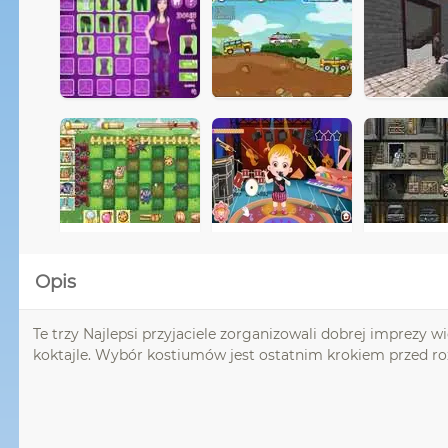
Opis
Te trzy Najlepsi przyjaciele zorganizowali dobrej imprezy 
koktajle. Wybór kostiumów jest ostatnim krokiem przed rozpo