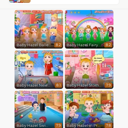
Baby Hazel Ballerina Dance
Baby Hazel Fairyland Ballet
8.2
8.2
Baby Hazel Newborn Vaccination
Baby Hazel Stomach Care
8.1
7.9
Baby Hazel Swimming
Baby Hazel in Preschool
7.9
7.8