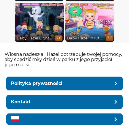
Baby Hazel Lighthouse Adventure
Baby Hazel In Kitchen
7.8
7.7
Wiosna nadeszła i Hazel potrzebuje twojej pomocy,
aby spędzić miły dzień w parku z jego przyjaciół i
jego matki.
Polityka prywatności
Kontakt