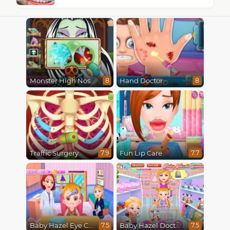
Monster High Nose Doctor
Hand Doctor
8
8
Traffic Surgery
Fun Lip Care
7.9
7.7
Baby Hazel Eye Care
Baby Hazel Doctor Play
7.5
7.5