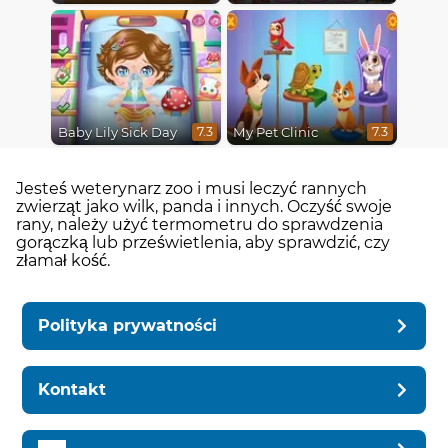
Baby Lily Sick Day
My Pet Clinic
7.3
7.3
Jesteś weterynarz zoo i musi leczyć rannych
zwierząt jako wilk, panda i innych. Oczyść swoje
rany, należy użyć termometru do sprawdzenia
gorączką lub prześwietlenia, aby sprawdzić, czy
złamał kość.
Polityka prywatności
Kontakt