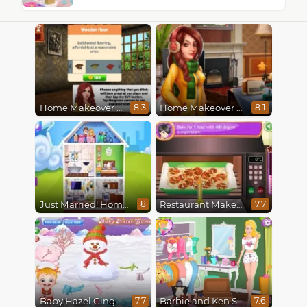
Home Makeover Hidden Object
Home Makeover 2 Hidden Object
8.3
8.1
Just Married! Home Deco
Restaurant Makeover
8
7.7
Baby Hazel Gingerbread House
Barbie and Ken Spring City Break
7.7
7.6